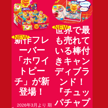
NEW
世界で最
NEW
新作フレ
も売れて
ーバー
いる棒付
「ホワイ
きキャン
トピー
ディブラ
チ」が新
ンド！
登場！
『チュッ
パチャプ
2026年3月より 期