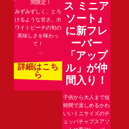
間限定！
ス ミニア
みずみずしく、とろ
ソート』
けるような甘さ。ホ
に新フレ
ワイトピーチの旬の
美味しさを味わっ
ーバー
て！

「アップ
※切り替え時期は店
ル」が仲
詳細はこち
舗によって異なりま
ら
す。悪しからずご了
間入り！
承ください。
子供から大人まで短
時間で楽しめるかわ
いいミニサイズのチ
ュッパチャプスアソ