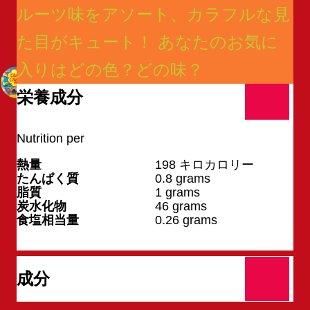
ルーツ味をアソート、カラフルな見
た目がキュート！ あなたのお気に
入りはどの色？どの味？
栄養成分
Nutrition per
1 袋
熱量
198
キロカロリー
たんぱく質
0.8
grams
脂質
1
grams
炭水化物
46
grams
食塩相当量
0.26
grams
成分