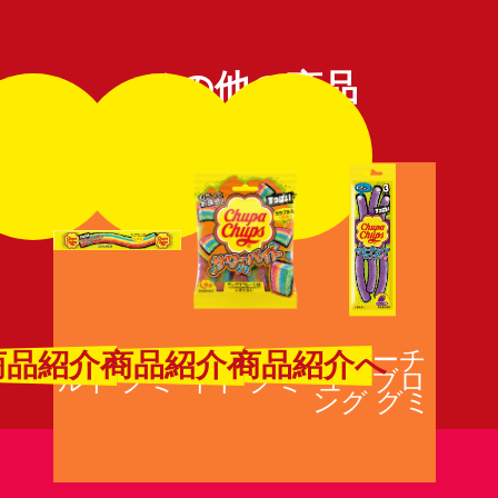
その他の商品
サワーベ
サワーバ
サワーチ
商品紹介へ
商品紹介へ
商品紹介へ
ルト グミ
イト グミ
ューブロ
ング グミ