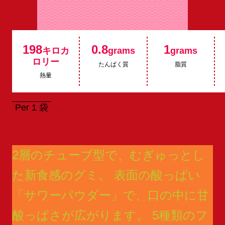
198
0.8
1
キロカ
grams
grams
ロリー
たんぱく質
脂質
熱量
Per 1 袋
2層のチューブ型で、むぎゅっとし
た新食感のグミ。 表面の酸っぱい
「サワーパウダー」で、口の中に甘
酸っぱさが広がります。 5種類のフ