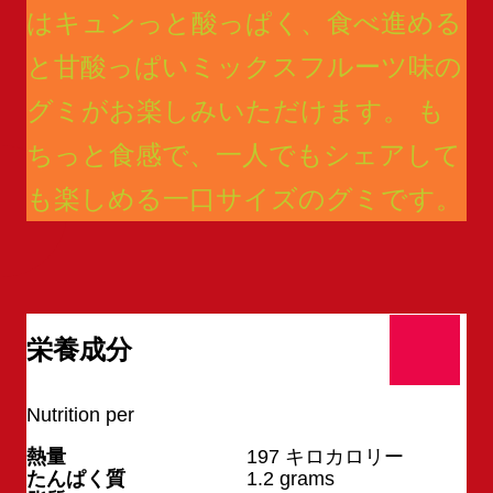
はキュンっと酸っぱく、食べ進める
と甘酸っぱいミックスフルーツ味の
グミがお楽しみいただけます。 も
ちっと食感で、一人でもシェアして
も楽しめる一口サイズのグミです。
栄養成分
Nutrition per
1 袋
熱量
197
キロカロリー
たんぱく質
1.2
grams