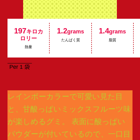
197
1.2
1.4
キロカ
grams
grams
ロリー
たんぱく質
脂質
熱量
Per 1 袋
レインボーカラーで可愛い見た目
と、甘酸っぱいミックスフルーツ味
が楽しめるグミ。 表面に酸っぱい
パウダーが付いているので、一口目