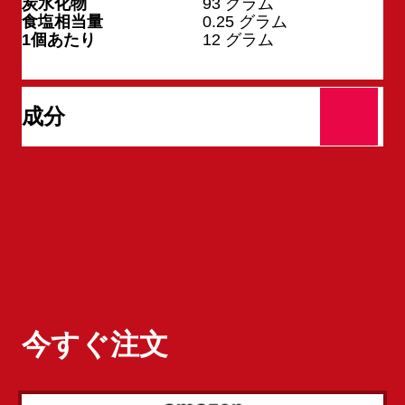
炭水化物
93
グラム
食塩相当量
0.25
グラム
1個あたり
12
グラム
成分
今すぐ注文